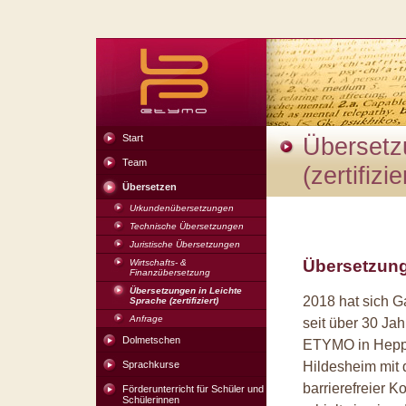
Start
Übersetz
Team
(zertifizie
Übersetzen
Urkundenübersetzungen
Technische Übersetzungen
Juristische Übersetzungen
Übersetzung
Wirtschafts- &
Finanzübersetzung
Übersetzungen in Leichte
2018 hat sich G
Sprache (zertifiziert)
Anfrage
seit über 30 Ja
Dolmetschen
ETYMO in Heppe
Sprachkurse
Hildesheim mit 
barrierefreier 
Förderunterricht für Schüler und
Schülerinnen