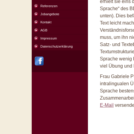
erhielt sie eins
Referenzen
Sprache“ des BD
Jobangebote
unten). Dies be
Kontakt
Text leicht mac
Verständnisfors
AGB
muss, um ihn ni
Impressum
Satz- und Texteb
Datenschutzerklärung
Textumstrukturi
Sprache wenig Hi
viel Übung und 
Frau Gabriele Pa
intralingualen 
Sprache bestens 
Zusammenarbeit 
E-Mail
versende