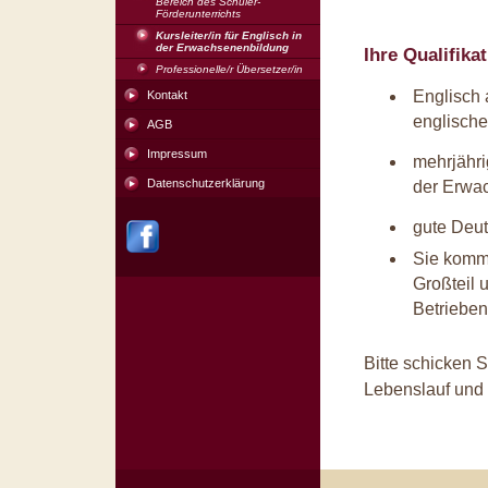
Bereich des Schüler-
Förderunterrichts
Kursleiter/in für Englisch in
der Erwachsenenbildung
Ihre Qualifikat
Professionelle/r Übersetzer/in
Englisch 
Kontakt
englische
AGB
Impressum
mehrjähri
Datenschutzerklärung
der Erwa
gute Deu
Sie komme
Großteil u
Betrieben 
Bitte schicken S
Lebenslauf und 