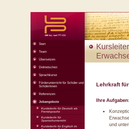
Start
Kursleiter
Team
Erwachse
Übersetzen
Dolmetschen
Sprachkurse
Förderunterricht für Schüler und
Lehrkraft f
Schülerinnen
Referenzen
Ihre Aufgaben
Jobangebote
Kursleiter/in für Deutsch als
Konzeptio
Fremdsprache
Erwachsen
Kursleiter/in für
Spanischunterricht
und unte
Kursleiter/in für Englisch im