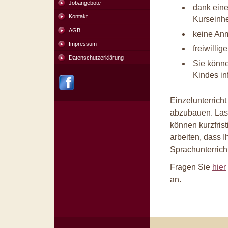
Jobangebote
dank eine
Kontakt
Kurseinh
AGB
keine An
Impressum
freiwillig
Datenschutzerklärung
Sie können
Kindes in
Einzelunterricht 
abzubauen. Lass
können kurzfris
arbeiten, dass I
Sprachunterricht
Fragen Sie
hier
an.