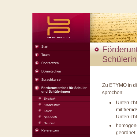
Start
Förderunt
Team
Schüleri
Übersetzen
Dolmetschen
Sprachkurse
Zu ETYMO in die
Förderunterricht für Schüler
und Schülerinnen
sprechen:
Englisch
Unterricht
Französisch
mit fremd
Latein
Unterrich
Spanisch
Deutsch
homogene
Referenzen
geordnet