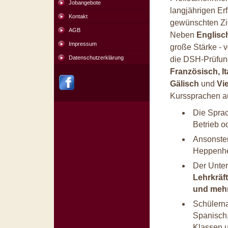
Jobangebote
langjährigen Er
Kontakt
gewünschten Zi
AGB
Neben
Englisc
Impressum
große Stärke - 
Datenschutzerklärung
die DSH-Prüfun
Französisch, It
Gälisch
und
Vi
Kurssprachen 
Die Sprac
Betrieb o
Ansonsten
Heppenhe
Der Unter
Lehrkräf
und mehr
Schülerna
Spanisch, 
Klassen u