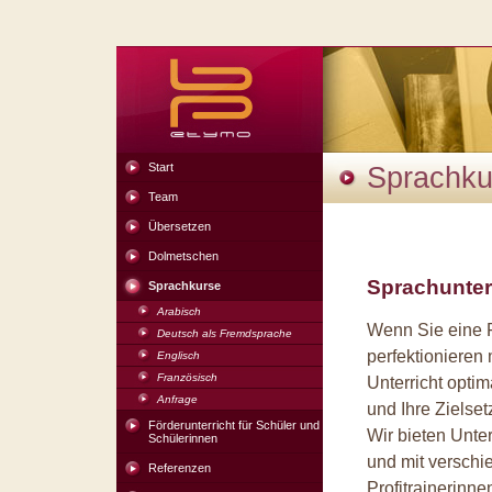
Start
Sprachku
Team
Übersetzen
Dolmetschen
Sprachunterri
Sprachkurse
Arabisch
Wenn Sie eine 
Deutsch als Fremdsprache
perfektionieren
Englisch
Französisch
Unterricht optim
Anfrage
und Ihre Zielset
Förderunterricht für Schüler und
Wir bieten Unte
Schülerinnen
und mit verschi
Referenzen
Profitrainerinne