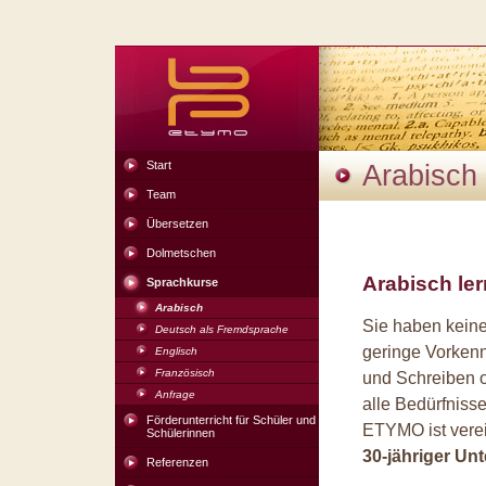
Start
Arabisch
Team
Übersetzen
Dolmetschen
Sprachkurse
Arabisch
Sie haben keine
Deutsch als Fremdsprache
geringe Vorken
Englisch
Französisch
und Schreiben o
Anfrage
alle Bedürfniss
Förderunterricht für Schüler und
ETYMO ist verei
Schülerinnen
30-jähriger Unt
Referenzen