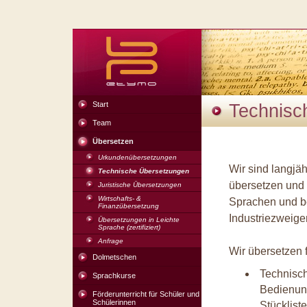
Start
Technisc
Team
Übersetzen
Urkundenübersetzungen
Wir sind langjäh
Technische Übersetzungen
übersetzen und
Juristische Übersetzungen
Wirtschafts- &
Sprachen und be
Finanzübersetzung
Industriezweige
Übersetzungen in Leichte
Sprache (zertifiziert)
Anfrage
Wir übersetzen 
Dolmetschen
Technisc
Sprachkurse
Bedienung
Förderunterricht für Schüler und
Schülerinnen
Stücklist