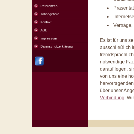
Referenzen
Präsenta
Jobangebote
Internetse
Kontakt
Verträge,
AGB
Impressum
Es ist für uns s
Datenschutzerklärung
ausschließlich 
fremdsprachlic
notwendige Fac
darauf legen, s
von uns eine hoh
hervorragenden
über unser Ange
Verbindung
. Wi