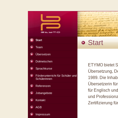
Start
Start
Team
Übersetzen
Dolmetschen
ETYMO bietet S
Sprachkurse
Übersetzung, D
Förderunterricht für Schüler und
1989. Die Inhabe
Schülerinnen
Übersetzerin fü
Referenzen
für Englisch und
Jobangebote
und Professiona
Kontakt
Zertifizierung f
AGB
Impressum