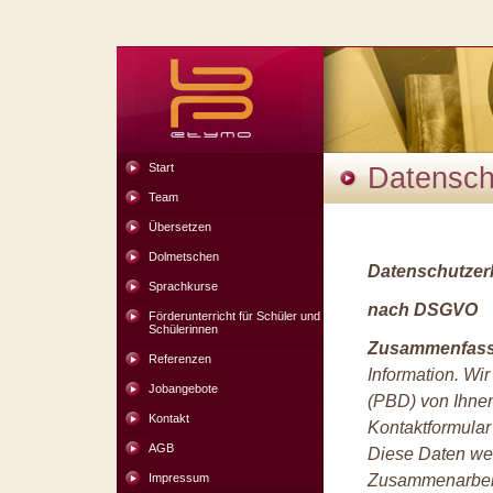
Start
Datensch
Team
Übersetzen
Dolmetschen
Datenschutzer
Sprachkurse
nach DSGVO
Förderunterricht für Schüler und
Schülerinnen
Zusammenfas
Referenzen
Information. Wi
Jobangebote
(PBD) von Ihnen
Kontakt
Kontaktformular
AGB
Diese Daten wer
Impressum
Zusammenarbeit