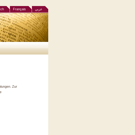
sch
Français
عربي
lungen. Zur
he