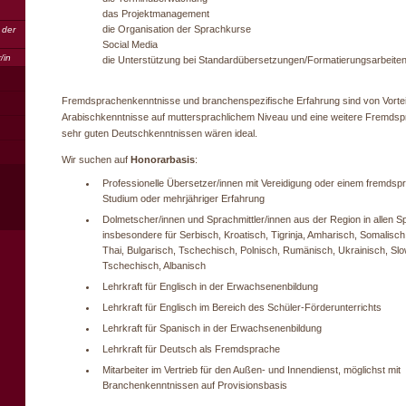
das Projektmanagement
die Organisation der Sprachkurse
n der
Social Media
/in
die Unterstützung bei Standardübersetzungen/Formatierungsarbeite
Fremdsprachenkenntnisse und branchenspezifische Erfahrung sind von Vortei
Arabischkenntnisse auf muttersprachlichem Niveau und eine weitere Fremds
sehr guten Deutschkenntnissen wären ideal.
Wir suchen auf
Honorarbasis
:
Professionelle Übersetzer/innen mit Vereidigung oder einem fremdsp
Studium oder mehrjähriger Erfahrung
Dolmetscher/innen und Sprachmittler/innen aus der Region in allen S
insbesondere für Serbisch, Kroatisch, Tigrinja, Amharisch, Somalisch
Thai, Bulgarisch, Tschechisch, Polnisch, Rumänisch, Ukrainisch, Sl
Tschechisch, Albanisch
Lehrkraft für Englisch in der Erwachsenenbildung
Lehrkraft für Englisch im Bereich des Schüler-Förderunterrichts
Lehrkraft für Spanisch in der Erwachsenenbildung
Lehrkraft für Deutsch als Fremdsprache
Mitarbeiter im Vertrieb für den Außen- und Innendienst, möglichst mit
Branchenkenntnissen auf Provisionsbasis