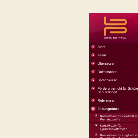
Start
Team
Übersetzen
Dolmetschen
Sprachkurse
Förderunterricht für Schül
Schülerinnen
Referenzen
Jobangebote
Kursleiter/in für Deutsch al
Fremdsprache
Kursleiter/in für
Spanischunterricht
Kursleiter/in für Englisch i