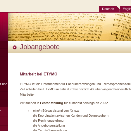
Deutsch
Engli
Jobangebote
Mitarbeit bei ETYMO
er und
ETYMO ist ein Unternehmen für Fachübersetzungen und Fremdsprachenschu
Zeit arbeiten bei ETYMO im Jahr durchschnittlich 40, überwiegend freiberuflic
Mitarbeiter.
Wir suchen in
Festanstellung
für zunächst halbtags ab 2025:
s
eine/n Büroassistentin/en für u.a.
die Koordination zwischen Kunden und Dolmetschern
die Rechnungstellung
die Angebotserstellung
m
die Terminüberwachung