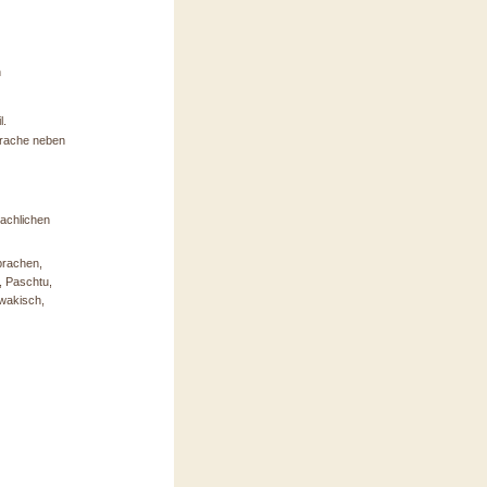
n
l.
prache neben
rachlichen
prachen,
, Paschtu,
owakisch,